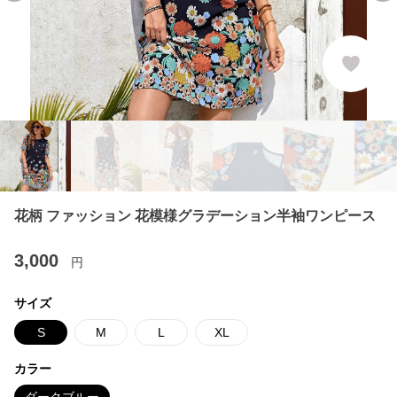
花柄 ファッション 花模様グラデーション半袖ワンピース
3,000
円
サイズ
S
M
L
XL
カラー