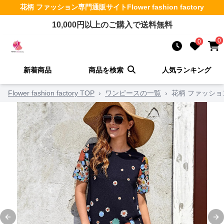
花柄 ファッション
専門通販サイト
Flower fashion factory
10,000
円以上のご購入で送料無料
0
0
新着商品
商品を検索
人気ランキング
Flower fashion factory TOP
›
ワンピースの一覧
›
花柄 ファッシ
Previous slide
Ne