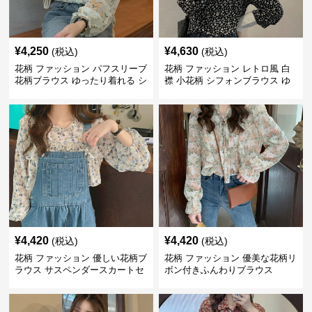
¥
4,250
¥
4,630
(税込)
(税込)
花柄 ファッション パフスリーブ
花柄 ファッション レトロ風 白
花柄ブラウス ゆったり着れる シ
襟 小花柄 シフォンブラウス ゆ
フォントップス
ったり
¥
4,420
¥
4,420
(税込)
(税込)
花柄 ファッション 優しい花柄ブ
花柄 ファッション 優美な花柄リ
ラウス サスペンダースカートセ
ボン付きふんわりブラウス
ット