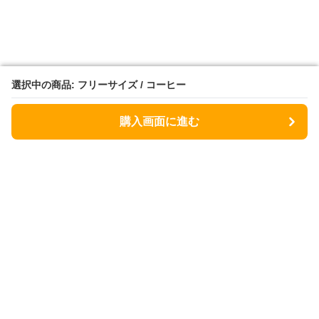
選択中の商品: フリーサイズ / コーヒー
選択中の商品: フリーサイズ / コーヒー
購入画面に進む
購入画面に進む
Flower fashion factory
について