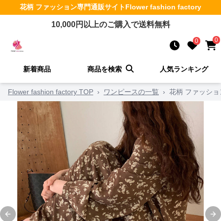
花柄 ファッション
専門通販サイト
Flower fashion factory
10,000
円以上のご購入で送料無料
0
0
新着商品
商品を検索
人気ランキング
Flower fashion factory TOP
›
ワンピースの一覧
›
花柄 ファッショ
Previous slide
Ne