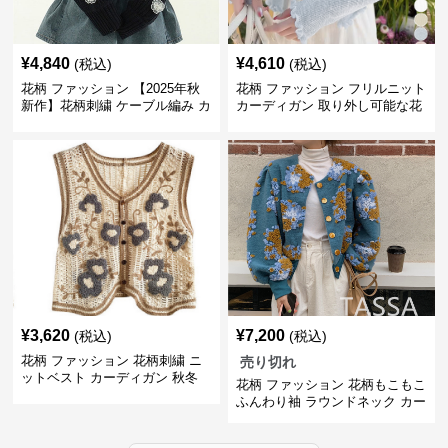
¥
4,840
¥
4,610
(税込)
(税込)
花柄 ファッション 【2025年秋
花柄 ファッション フリルニット
新作】花柄刺繍 ケーブル編み カ
カーディガン 取り外し可能な花
ーディガン
飾り付き
¥
3,620
¥
7,200
(税込)
(税込)
花柄 ファッション 花柄刺繍 ニ
売り切れ
ットベスト カーディガン 秋冬
花柄 ファッション 花柄もこもこ
レディース
ふんわり袖 ラウンドネック カー
ディガン