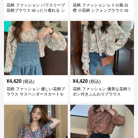
花柄 ファッション パフスリーブ
花柄 ファッション レトロ風 白
花柄ブラウス ゆったり着れる シ
襟 小花柄 シフォンブラウス ゆ
フォントップス
ったり
¥
4,420
¥
4,420
(税込)
(税込)
花柄 ファッション 優しい花柄ブ
花柄 ファッション 優美な花柄リ
ラウス サスペンダースカートセ
ボン付きふんわりブラウス
ット