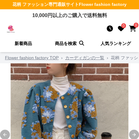
花柄 ファッション
専門通販サイト
Flower fashion factory
10,000
円以上のご購入で送料無料
0
0
新着商品
商品を検索
人気ランキング
Flower fashion factory TOP
›
カーディガンの一覧
›
花柄 ファッシ
Previous slide
Ne