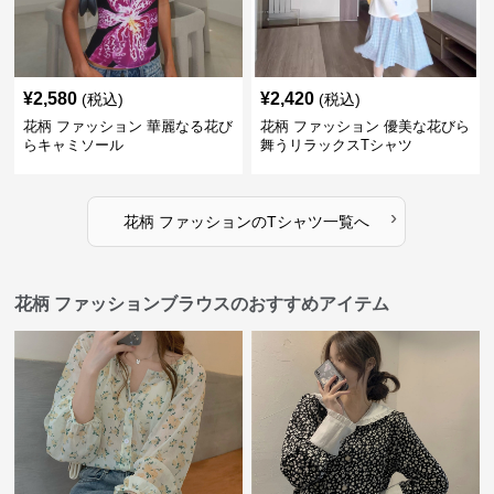
¥
2,580
¥
2,420
(税込)
(税込)
花柄 ファッション 華麗なる花び
花柄 ファッション 優美な花びら
らキャミソール
舞うリラックスTシャツ
›
花柄 ファッション
の
Tシャツ
一覧へ
花柄 ファッションブラウスのおすすめアイテム