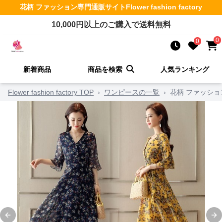
花柄 ファッション
専門通販サイト
Flower fashion factory
10,000
円以上のご購入で送料無料
0
0
新着商品
商品を検索
人気ランキング
Flower fashion factory TOP
›
ワンピースの一覧
›
花柄 ファッショ
Previous slide
Ne