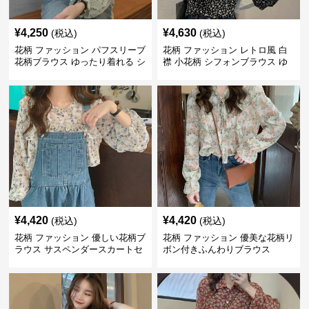
¥
4,250
¥
4,630
(税込)
(税込)
花柄 ファッション パフスリーブ
花柄 ファッション レトロ風 白
花柄ブラウス ゆったり着れる シ
襟 小花柄 シフォンブラウス ゆ
フォントップス
ったり
¥
4,420
¥
4,420
(税込)
(税込)
花柄 ファッション 優しい花柄ブ
花柄 ファッション 優美な花柄リ
ラウス サスペンダースカートセ
ボン付きふんわりブラウス
ット