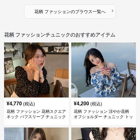
›
花柄 ファッション
の
ブラウス
一覧へ
花柄 ファッションチュニックのおすすめアイテム
¥
4,770
¥
4,200
(税込)
(税込)
花柄 ファッション 花柄スクエア
花柄 ファッション 涼やか花柄
ネック パフスリーブ チュニック
オフショルダー チュニック トッ
着痩せトップス
プス