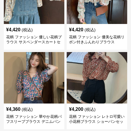
¥
4,420
¥
4,420
(税込)
(税込)
花柄 ファッション 優しい花柄ブ
花柄 ファッション 優美な花柄リ
ラウス サスペンダースカートセ
ボン付きふんわりブラウス
ット
¥
4,360
¥
4,200
(税込)
(税込)
花柄 ファッション 華やか花柄パ
花柄 ファッション レトロ可愛い
フスリーブブラウス デニムパン
小花柄ブラウス ショーパンセッ
ツセット
ト