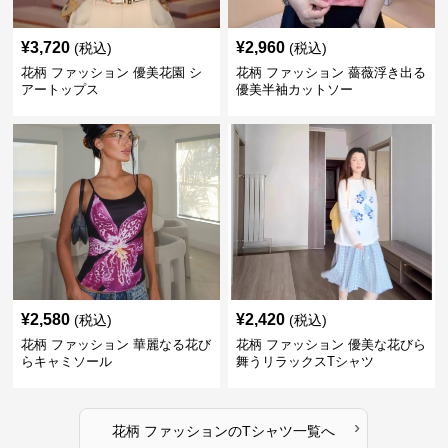
¥
3,720
¥
2,960
(税込)
(税込)
花柄 ファッション 優美花園 シ
花柄 ファッション 薔薇浮き出る
アートップス
優美半袖カットソー
¥
2,580
¥
2,420
(税込)
(税込)
花柄 ファッション 華麗なる花び
花柄 ファッション 優美な花びら
らキャミソール
舞うリラックスTシャツ
›
花柄 ファッション
の
Tシャツ
一覧へ