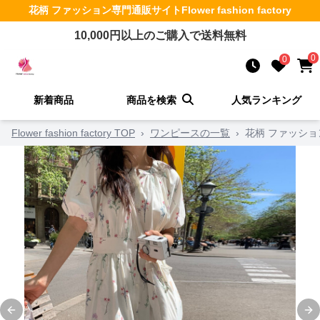
花柄 ファッション
専門通販サイト
Flower fashion factory
10,000
円以上のご購入で送料無料
0
0
新着商品
商品を検索
人気ランキング
Flower fashion factory TOP
›
ワンピースの一覧
›
花柄 ファッショ
Previous slide
Ne