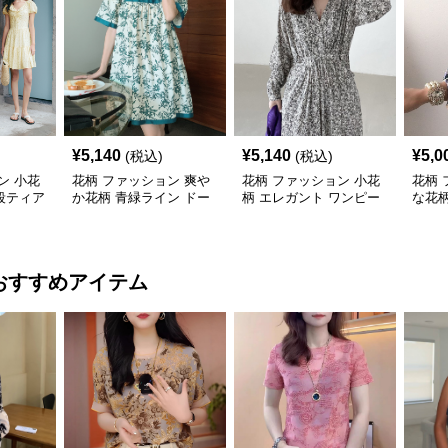
¥
5,140
¥
5,140
¥
5,0
(税込)
(税込)
ン 小花
花柄 ファッション 爽や
花柄 ファッション 小花
花柄 
段ティア
か花柄 青緑ライン ドー
柄 エレガント ワンピー
な花
ル ワンピース
ス レディース フレンチ
リボ
レトロ
おすすめアイテム