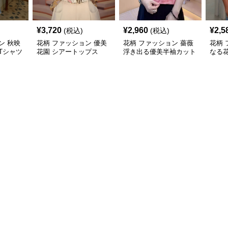
¥
3,720
¥
2,960
¥
2,5
(税込)
(税込)
ン 秋映
花柄 ファッション 優美
花柄 ファッション 薔薇
花柄 
Tシャツ
花園 シアートップス
浮き出る優美半袖カット
なる
ュアル
ソー