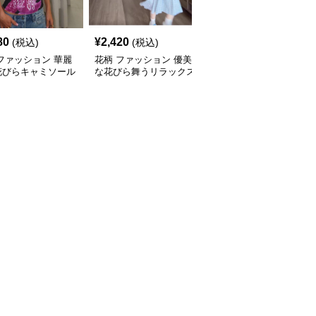
80
¥
2,420
¥
2,320
(税込)
(税込)
(税込)
ファッション 華麗
花柄 ファッション 優美
花柄 ファッション 優美
花びらキャミソール
な花びら舞うリラックス
な花舞う 上質ニットト
Tシャツ
ップス