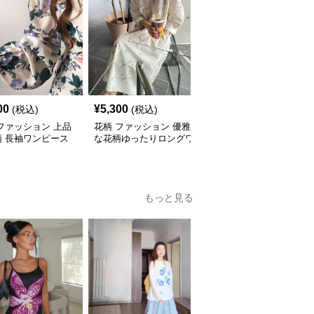
00
¥
5,300
¥
5,200
(税込)
(税込)
(税込)
ファッション 上品
花柄 ファッション 優雅
花柄 ファッション 上品
柄 長袖ワンピース
な花柄ゆったりロングワ
な花柄 Vネック ギャザ
ン付き エレガント
ンピース
ー ロングワンピース
もっと見る