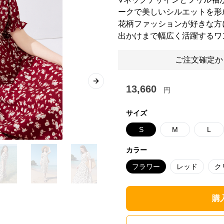
ークで美しいシルエットを形
花柄ファッションが好きな方
出かけまで幅広く活躍するワ
ご注文確定か
Next slide
13,660
円
サイズ
S
M
L
カラー
フラワー
レッド
ク
購