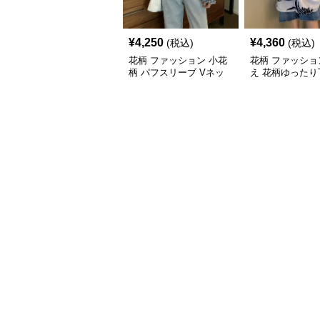
¥
4,250
¥
4,360
(税込)
(税込)
花柄 ファッション 小花
花柄 ファッショ
柄 パフスリーブ Vネッ
え 花柄ゆったり
ク Tシャツ 体型カバー
体型カバー カジ
トップス