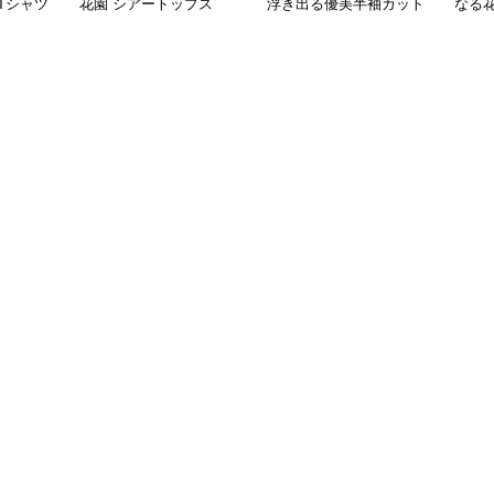
Tシャツ
花園 シアートップス
浮き出る優美半袖カット
なる
ュアル
ソー