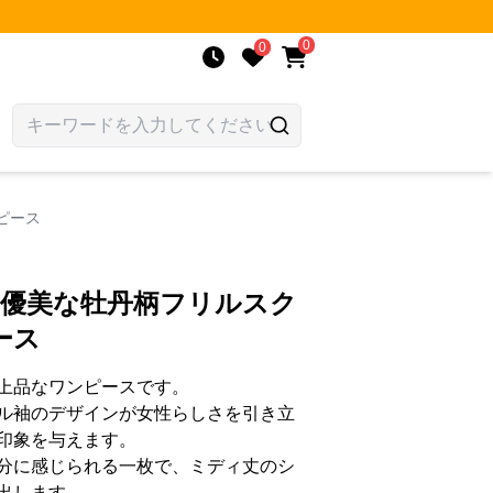
0
0
ピース
 優美な牡丹柄フリルスク
ース
上品なワンピースです。
ル袖のデザインが女性らしさを引き立
印象を与えます。
分に感じられる一枚で、ミディ丈のシ
出します。