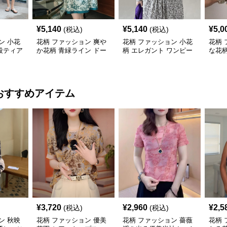
¥
5,140
¥
5,140
¥
5,0
(税込)
(税込)
ン 小花
花柄 ファッション 爽や
花柄 ファッション 小花
花柄 
段ティア
か花柄 青緑ライン ドー
柄 エレガント ワンピー
な花
ル ワンピース
ス レディース フレンチ
リボ
レトロ
おすすめアイテム
¥
3,720
¥
2,960
¥
2,5
(税込)
(税込)
ン 秋映
花柄 ファッション 優美
花柄 ファッション 薔薇
花柄 