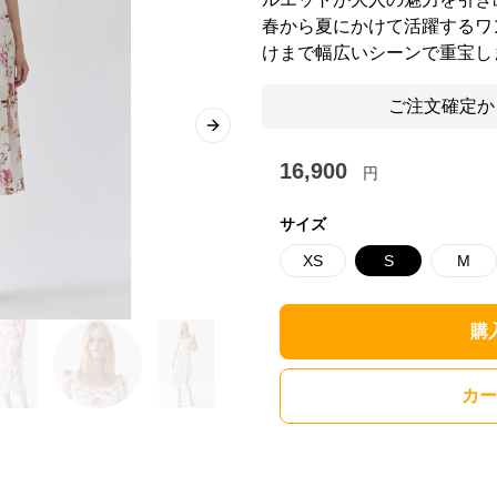
春から夏にかけて活躍するワ
けまで幅広いシーンで重宝し
ご注文確定か
Next slide
16,900
円
サイズ
XS
S
M
購
カー