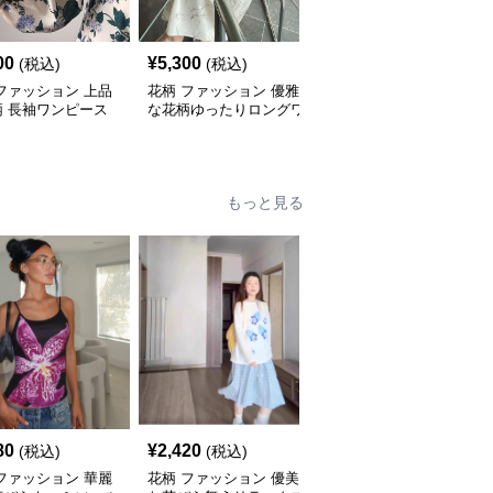
00
¥
5,300
¥
5,200
(税込)
(税込)
(税込)
ファッション 上品
花柄 ファッション 優雅
花柄 ファッション 上品
柄 長袖ワンピース
な花柄ゆったりロングワ
な花柄 Vネック ギャザ
ン付き エレガント
ンピース
ー ロングワンピース
もっと見る
80
¥
2,420
¥
2,320
(税込)
(税込)
(税込)
ファッション 華麗
花柄 ファッション 優美
花柄 ファッション 優美