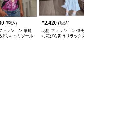
80
¥
2,420
¥
2,320
(税込)
(税込)
(税込)
ファッション 華麗
花柄 ファッション 優美
花柄 ファッション 優美
花びらキャミソール
な花びら舞うリラックス
な花舞う 上質ニットト
Tシャツ
ップス