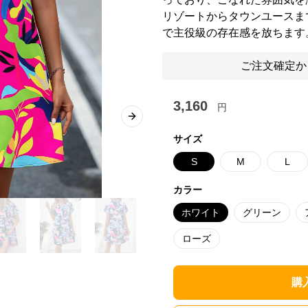
リゾートからタウンユースま
で主役級の存在感を放ちます
ご注文確定か
3,160
円
Next slide
サイズ
S
M
L
カラー
ホワイト
グリーン
ローズ
購