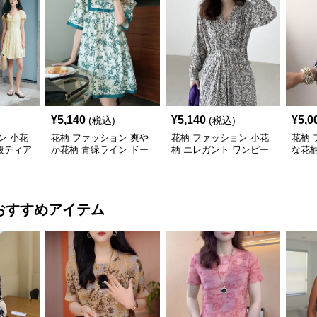
¥
5,140
¥
5,140
¥
5,0
(税込)
(税込)
ン 小花
花柄 ファッション 爽や
花柄 ファッション 小花
花柄 
段ティア
か花柄 青緑ライン ドー
柄 エレガント ワンピー
な花
ル ワンピース
ス レディース フレンチ
リボ
レトロ
おすすめアイテム