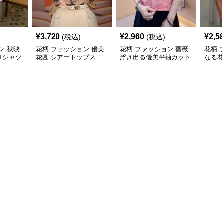
¥
3,720
¥
2,960
¥
2,5
(税込)
(税込)
ン 秋映
花柄 ファッション 優美
花柄 ファッション 薔薇
花柄 
Tシャツ
花園 シアートップス
浮き出る優美半袖カット
なる
ュアル
ソー