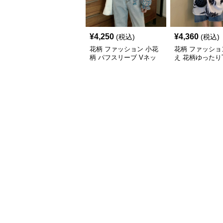
¥
4,250
¥
4,360
(税込)
(税込)
花柄 ファッション 小花
花柄 ファッショ
柄 パフスリーブ Vネッ
え 花柄ゆったり
ク Tシャツ 体型カバー
体型カバー カジ
トップス