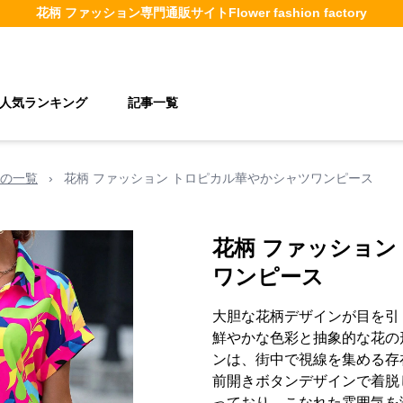
花柄 ファッション
専門通販サイト
Flower fashion factory
人気ランキング
記事一覧
の一覧
›
花柄 ファッション トロピカル華やかシャツワンピース
花柄 ファッション
ワンピース
大胆な花柄デザインが目を引
鮮やかな色彩と抽象的な花の
ンは、街中で視線を集める存
前開きボタンデザインで着脱
っており、こなれた雰囲気を