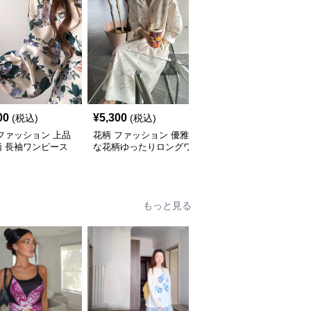
00
¥
5,300
¥
5,200
(税込)
(税込)
(税込)
ファッション 上品
花柄 ファッション 優雅
花柄 ファッション 上品
柄 長袖ワンピース
な花柄ゆったりロングワ
な花柄 Vネック ギャザ
ン付き エレガント
ンピース
ー ロングワンピース
もっと見る