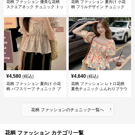
花柄 ファッション 優美な花柄
花柄 ファッション 夏向け 小花
スクエアネック チュニック トッ
柄 フリルデザイン チュニック
プス
¥
4,580
¥
4,640
(税込)
(税込)
花柄 ファッション 夏向け 小花
花柄 ファッション レトロ花柄
柄 パフスリーブ チュニック ブ
夏色チュニック ふんわりブラウ
ラウス
ス
›
花柄 ファッション
の
チュニック
一覧へ
花柄 ファッション カテゴリ一覧