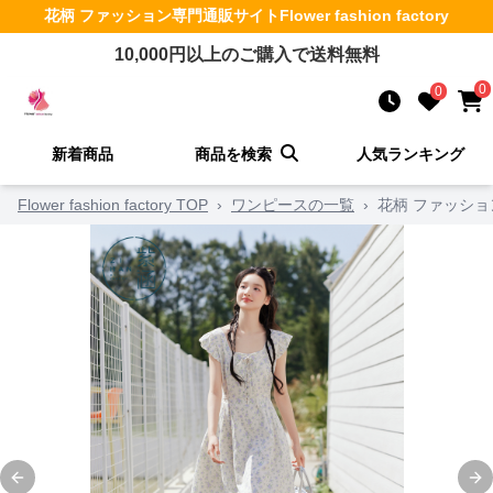
花柄 ファッション
専門通販サイト
Flower fashion factory
10,000
円以上のご購入で送料無料
0
0
新着商品
商品を検索
人気ランキング
Flower fashion factory TOP
›
ワンピースの一覧
›
花柄 ファッショ
Previous slide
Ne