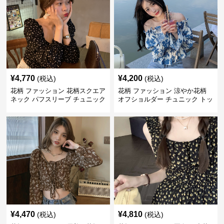
¥
4,770
¥
4,200
(税込)
(税込)
花柄 ファッション 花柄スクエア
花柄 ファッション 涼やか花柄
ネック パフスリーブ チュニック
オフショルダー チュニック トッ
着痩せトップス
プス
¥
4,470
¥
4,810
(税込)
(税込)