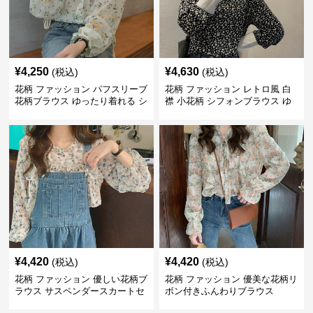
¥
4,250
¥
4,630
(税込)
(税込)
花柄 ファッション パフスリーブ
花柄 ファッション レトロ風 白
花柄ブラウス ゆったり着れる シ
襟 小花柄 シフォンブラウス ゆ
フォントップス
ったり
¥
4,420
¥
4,420
(税込)
(税込)
花柄 ファッション 優しい花柄ブ
花柄 ファッション 優美な花柄リ
ラウス サスペンダースカートセ
ボン付きふんわりブラウス
ット