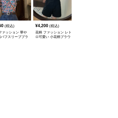
60
¥
4,200
¥
4,250
(税込)
(税込)
(税込)
ファッション 華や
花柄 ファッション レト
花柄 ファッション 優し
柄パフスリーブブラ
ロ可愛い 小花柄ブラウ
い春色 花柄ブラウス ス
 デニムパンツセッ
ス ショーパンセット
カートセット