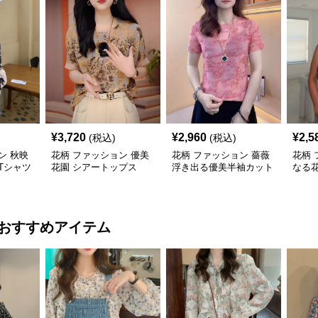
¥
3,720
¥
2,960
¥
2,5
(税込)
(税込)
ン 秋映
花柄 ファッション 優美
花柄 ファッション 薔薇
花柄 
Tシャツ
花園 シアートップス
浮き出る優美半袖カット
なる
ュアル
ソー
おすすめアイテム