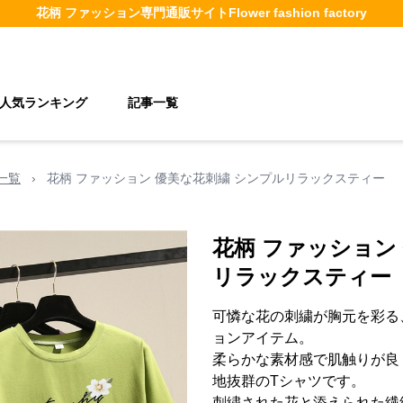
花柄 ファッション
専門通販サイト
Flower fashion factory
人気ランキング
記事一覧
一覧
›
花柄 ファッション 優美な花刺繍 シンプルリラックスティー
花柄 ファッション
リラックスティー
可憐な花の刺繍が胸元を彩る
ョンアイテム。
柔らかな素材感で肌触りが良
地抜群のTシャツです。
刺繍された花と添えられた繊