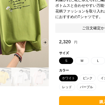
ボトムスと合わせやすい万能
花柄ファッションを取り入れ
におすすめのTシャツです。
ご注文確定か
2,320
円
Next slide
サイズ
S
M
L
カラー
ホワイト
ピンク
イ
レッド
パープル
購