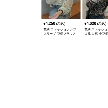
¥
4,250
¥
4,630
(税込)
(税込)
花柄 ファッション パフ
花柄 ファッショ
スリーブ 花柄ブラウス
ロ風 白襟 小花
ゆったり着れる シフォ
ンブラウス ゆっ
ントップス