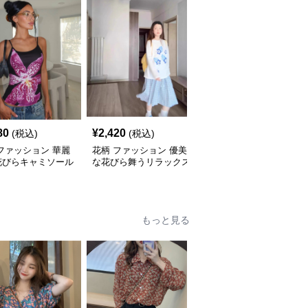
80
¥
2,420
¥
2,320
(税込)
(税込)
(税込)
ファッション 華麗
花柄 ファッション 優美
花柄 ファッション 優美
花びらキャミソール
な花びら舞うリラックス
な花舞う 上質ニットト
Tシャツ
ップス
もっと見る