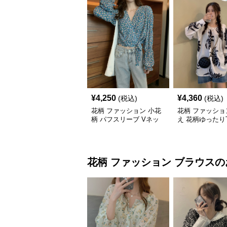
¥
4,250
¥
4,360
(税込)
(税込)
花柄 ファッション 小花
花柄 ファッショ
柄 パフスリーブ Vネッ
え 花柄ゆったり
ク Tシャツ 体型カバー
体型カバー カジ
トップス
花柄 ファッション
ブラウス
の