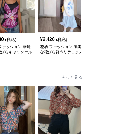
80
¥
2,420
¥
2,320
(税込)
(税込)
(税込)
ファッション 華麗
花柄 ファッション 優美
花柄 ファッション 優美
花びらキャミソール
な花びら舞うリラックス
な花舞う 上質ニットト
Tシャツ
ップス
もっと見る