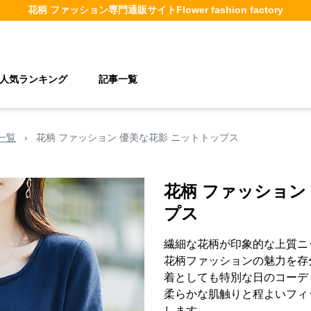
花柄 ファッション
専門通販サイト
Flower fashion factory
人気ランキング
記事一覧
一覧
›
花柄 ファッション 優美な花影 ニットトップス
花柄 ファッション
プス
繊細な花柄が印象的な上質ニ
花柄ファッションの魅力を存
着としても特別な日のコーデ
柔らかな肌触りと程よいフィ
します。