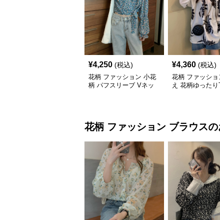
¥
4,250
¥
4,360
(税込)
(税込)
花柄 ファッション 小花
花柄 ファッショ
柄 パフスリーブ Vネッ
え 花柄ゆったり
ク Tシャツ 体型カバー
体型カバー カジ
トップス
花柄 ファッション
ブラウス
の