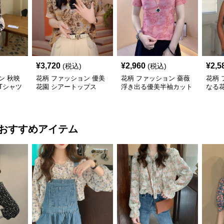
¥
3,720
¥
2,960
¥
2,5
(税込)
(税込)
ン 秋映
花柄 ファッション 優美
花柄 ファッション 薔薇
花柄 
Tシャツ
花園 シアートップス
浮き出る優美半袖カット
なる
ュアル
ソー
おすすめアイテム