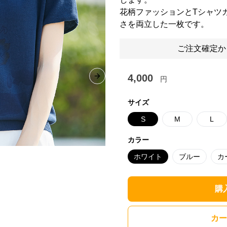
花柄ファッションとTシャツ
さを両立した一枚です。
ご注文確定か
4,000
円
Next slide
サイズ
S
M
L
カラー
ホワイト
ブルー
カ
購
カー