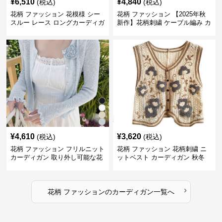
¥
6,510
¥
4,840
(税込)
(税込)
花柄 ファッション 花模様 シー
花柄 ファッション 【2025年秋
スルー レース ロングカーディガ
新作】花柄刺繍 ケーブル編み カ
ン 夏向け
ーディガン
¥
4,610
¥
3,620
(税込)
(税込)
花柄 ファッション フリルニット
花柄 ファッション 花柄刺繍 ニ
カーディガン 取り外し可能な花
ットベスト カーディガン 秋冬
飾り付き
レディース
›
花柄 ファッション
の
カーディガン
一覧へ