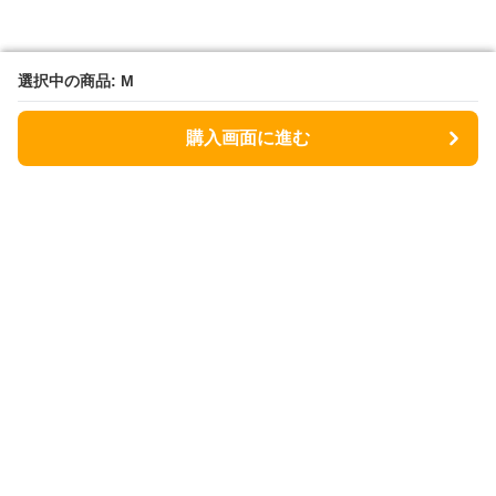
選択中の商品: M
選択中の商品: M
購入画面に進む
購入画面に進む
Flower fashion factory
について
会社概要