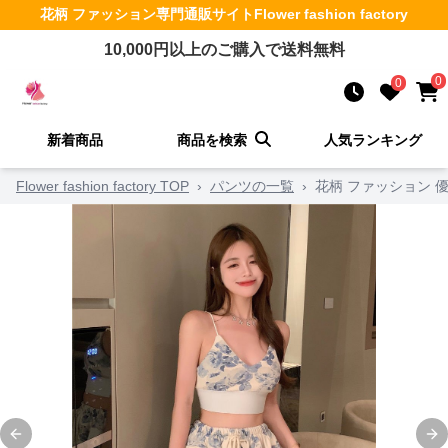
花柄 ファッション
専門通販サイト
Flower fashion factory
10,000
円以上のご購入で送料無料
0
0
新着商品
商品を検索
人気ランキング
Flower fashion factory TOP
›
パンツの一覧
›
花柄 ファッション 
Previous slide
Ne