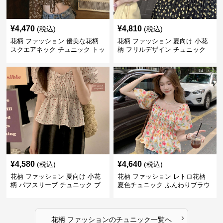
¥
4,470
¥
4,810
(税込)
(税込)
花柄 ファッション 優美な花柄
花柄 ファッション 夏向け 小花
スクエアネック チュニック トッ
柄 フリルデザイン チュニック
プス
¥
4,580
¥
4,640
(税込)
(税込)
花柄 ファッション 夏向け 小花
花柄 ファッション レトロ花柄
柄 パフスリーブ チュニック ブ
夏色チュニック ふんわりブラウ
ラウス
ス
›
花柄 ファッション
の
チュニック
一覧へ