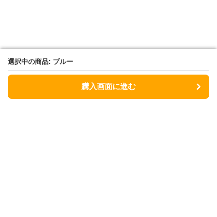
選択中の商品: ブルー
選択中の商品: ブルー
購入画面に進む
購入画面に進む
Flower fashion factory
について