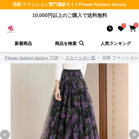
花柄 ファッション
専門通販サイト
Flower fashion factory
10,000
円以上のご購入で送料無料
0
0
新着商品
商品を検索
人気ランキング
Flower fashion factory TOP
›
スカートの一覧
›
花柄 ファッション
Previous slide
Ne