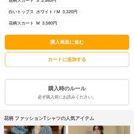
花柄スカート
S
3,580
円
白いトップス
ホワイト / M
3,320
円
花柄スカート
M
3,580
円
購入画面に進む
カートに追加する
購入時のルール
必ず購入前にお読みください。
花柄 ファッションTシャツの人気アイテム