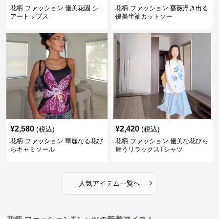
花柄 ファッション 優美花園 シ
花柄 ファッション 薔薇浮き出る
アートップス
優美半袖カットソー
¥
2,580
¥
2,420
(税込)
(税込)
花柄 ファッション 華麗なる花び
花柄 ファッション 優美な花びら
らキャミソール
舞うリラックスTシャツ
›
人気アイテム一覧へ