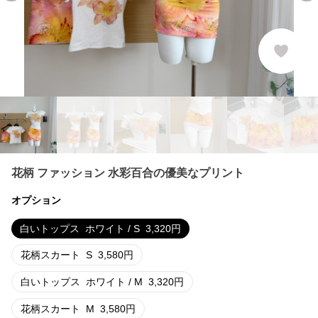
花柄 ファッション 水彩百合の優美なプリント
オプション
白いトップス
ホワイト / S
3,320
円
花柄スカート
S
3,580
円
白いトップス
ホワイト / M
3,320
円
花柄スカート
M
3,580
円