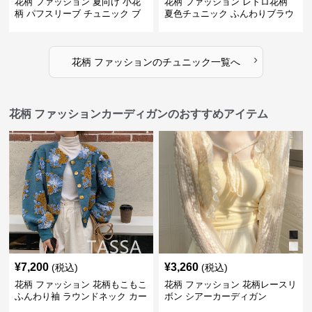
花柄 ファッション 夏向け 小花
花柄 ファッション レトロ花柄
柄 パフスリーブ チュニック ブ
夏色チュニック ふんわりブラウ
ラウス
ス
›
花柄 ファッション
の
チュニック
一覧へ
花柄 ファッションカーディガンのおすすめアイテム
¥
7,200
¥
3,260
(税込)
(税込)
花柄 ファッション 花柄もこもこ
花柄 ファッション 花柄レースリ
ふんわり袖 ラウンドネック カー
ボン シアーカーディガン
ディガン