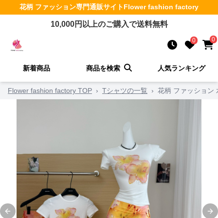
花柄 ファッション
専門通販サイト
Flower fashion factory
10,000
円以上のご購入で送料無料
0
0
新着商品
商品を検索
人気ランキング
Flower fashion factory TOP
›
Tシャツの一覧
›
花柄 ファッション
Previous slide
Ne