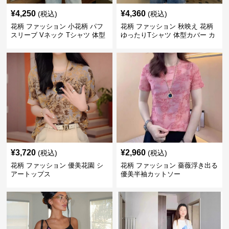
¥
4,250
¥
4,360
(税込)
(税込)
花柄 ファッション 小花柄 パフ
花柄 ファッション 秋映え 花柄
スリーブ Vネック Tシャツ 体型
ゆったりTシャツ 体型カバー カ
カバー
ジュアルトップス
¥
3,720
¥
2,960
(税込)
(税込)
花柄 ファッション 優美花園 シ
花柄 ファッション 薔薇浮き出る
アートップス
優美半袖カットソー