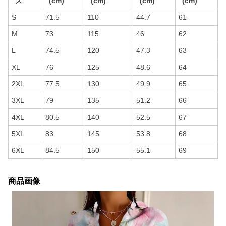
ズ
(cm)
(cm)
(cm)
(cm)
S
71.5
110
44.7
61
M
73
115
46
62
L
74.5
120
47.3
63
XL
76
125
48.6
64
2XL
77.5
130
49.9
65
3XL
79
135
51.2
66
4XL
80.5
140
52.5
67
5XL
83
145
53.8
68
6XL
84.5
150
55.1
69
商品画像