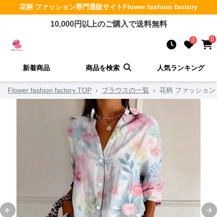
花柄 ファッション
専門通販サイト
Flower fashion factory
10,000
円以上のご購入で送料無料
0
0
新着商品
商品を検索
人気ランキング
Flower fashion factory TOP
›
ブラウスの一覧
›
花柄 ファッション
Previous slide
Ne