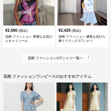
¥
2,580
¥
2,420
(税込)
(税込)
花柄 ファッション 華麗なる花び
花柄 ファッション 優美な花びら
らキャミソール
舞うリラックスTシャツ
›
花柄 ファッション
の
Tシャツ
一覧へ
花柄 ファッションワンピースのおすすめアイテム