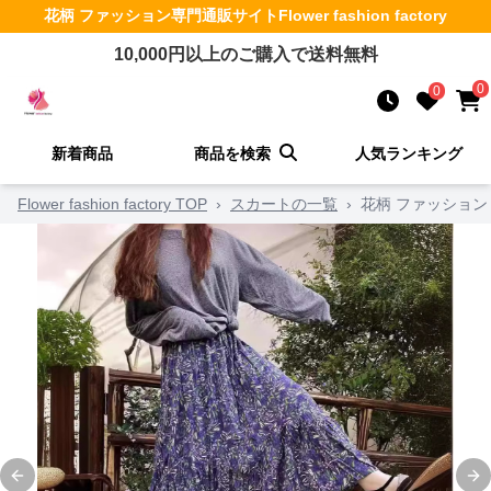
花柄 ファッション
専門通販サイト
Flower fashion factory
10,000
円以上のご購入で送料無料
0
0
新着商品
商品を検索
人気ランキング
Flower fashion factory TOP
›
スカートの一覧
›
花柄 ファッション
Previous slide
Ne