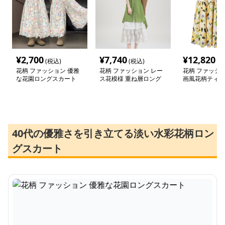
¥
2,700
¥
7,740
¥
12,820
(税込)
(税込)
(税
花柄 ファッション 優雅
花柄 ファッション レー
花柄 ファッショ
な花園ロングスカート
ス花模様 重ね層ロング
画風花柄ティア
スカート
グスカート
40代の優雅さを引き立てる淡い水彩花柄ロン
グスカート