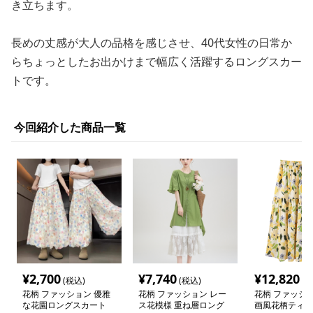
き立ちます。
長めの丈感が大人の品格を感じさせ、40代女性の日常か
らちょっとしたお出かけまで幅広く活躍するロングスカー
トです。
今回紹介した商品一覧
¥
2,700
¥
7,740
¥
12,820
(税込)
(税込)
(税
花柄 ファッション 優雅
花柄 ファッション レー
花柄 ファッショ
な花園ロングスカート
ス花模様 重ね層ロング
画風花柄ティア